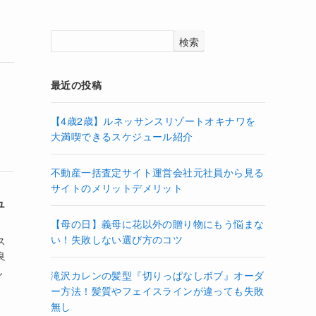
検索
最近の投稿
【4歳2歳】ルネッサンスリゾートオキナワを
大満喫できるスケジュール紹介
不動産一括査定サイト運営会社元社員から見る
サイトのメリットデメリット
ュ
【母の日】義母に花以外の贈り物にもう悩まな
い！失敗しない選び方のコツ
ス
良
ん
滝沢カレンの髪型『切りっぱなしボブ』オーダ
ー方法！髪質やフェイスラインが違っても失敗
無し