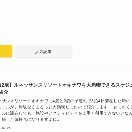
人気記事
歳2歳】ルネッサンスリゾートオキナワを大満喫できるスケジ
紹介
ッサンスリゾートオキナワに4歳と2歳の子連れで3泊4日滞在した時の
ュールが、無駄なくまるっと大満喫だったので紹介します！ せっかく
テルに滞在しても、施設やアクティビティを上手く利用できないとな
く損した気持ちになりますよね...
4-07-25