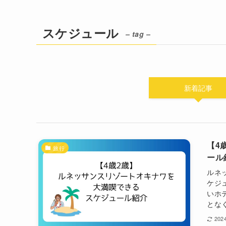
スケジュール
– tag –
新着記事
【4
旅行
ール
ルネ
ケジ
いホ
とな
202